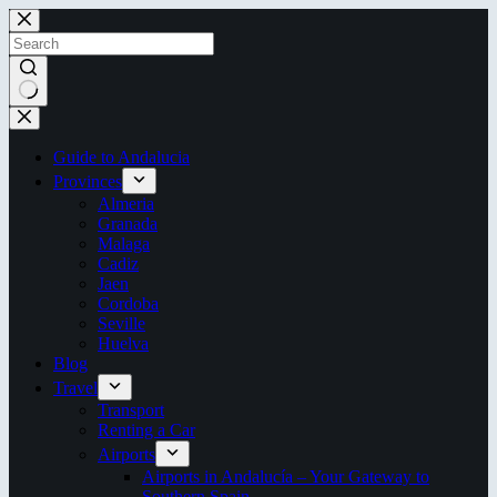
Skip
to
content
No
results
Guide to Andalucia
Provinces
Almeria
Granada
Malaga
Cadiz
Jaen
Cordoba
Seville
Huelva
Blog
Travel
Transport
Renting a Car
Airports
Airports in Andalucía – Your Gateway to
Southern Spain