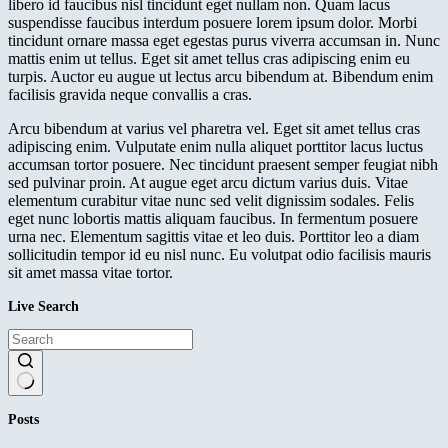
libero id faucibus nisl tincidunt eget nullam non. Quam lacus
suspendisse faucibus interdum posuere lorem ipsum dolor. Morbi
tincidunt ornare massa eget egestas purus viverra accumsan in. Nunc
mattis enim ut tellus. Eget sit amet tellus cras adipiscing enim eu
turpis. Auctor eu augue ut lectus arcu bibendum at. Bibendum enim
facilisis gravida neque convallis a cras.
Arcu bibendum at varius vel pharetra vel. Eget sit amet tellus cras
adipiscing enim. Vulputate enim nulla aliquet porttitor lacus luctus
accumsan tortor posuere. Nec tincidunt praesent semper feugiat nibh
sed pulvinar proin. At augue eget arcu dictum varius duis. Vitae
elementum curabitur vitae nunc sed velit dignissim sodales. Felis
eget nunc lobortis mattis aliquam faucibus. In fermentum posuere
urna nec. Elementum sagittis vitae et leo duis. Porttitor leo a diam
sollicitudin tempor id eu nisl nunc. Eu volutpat odio facilisis mauris
sit amet massa vitae tortor.
Live Search
No
Posts
results