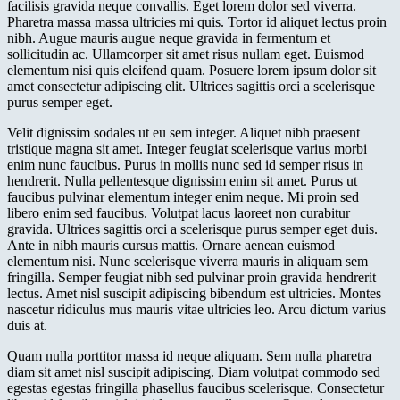
facilisis gravida neque convallis. Eget lorem dolor sed viverra.
Pharetra massa massa ultricies mi quis. Tortor id aliquet lectus proin
nibh. Augue mauris augue neque gravida in fermentum et
sollicitudin ac. Ullamcorper sit amet risus nullam eget. Euismod
elementum nisi quis eleifend quam. Posuere lorem ipsum dolor sit
amet consectetur adipiscing elit. Ultrices sagittis orci a scelerisque
purus semper eget.
Velit dignissim sodales ut eu sem integer. Aliquet nibh praesent
tristique magna sit amet. Integer feugiat scelerisque varius morbi
enim nunc faucibus. Purus in mollis nunc sed id semper risus in
hendrerit. Nulla pellentesque dignissim enim sit amet. Purus ut
faucibus pulvinar elementum integer enim neque. Mi proin sed
libero enim sed faucibus. Volutpat lacus laoreet non curabitur
gravida. Ultrices sagittis orci a scelerisque purus semper eget duis.
Ante in nibh mauris cursus mattis. Ornare aenean euismod
elementum nisi. Nunc scelerisque viverra mauris in aliquam sem
fringilla. Semper feugiat nibh sed pulvinar proin gravida hendrerit
lectus. Amet nisl suscipit adipiscing bibendum est ultricies. Montes
nascetur ridiculus mus mauris vitae ultricies leo. Arcu dictum varius
duis at.
Quam nulla porttitor massa id neque aliquam. Sem nulla pharetra
diam sit amet nisl suscipit adipiscing. Diam volutpat commodo sed
egestas egestas fringilla phasellus faucibus scelerisque. Consectetur