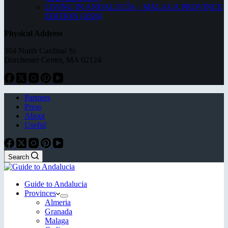
LIVING IN ANDALUCÍA – MÁLAGA PROVINCE
EDITION (2026)
Physical Address
304 North Cardinal St.
Dorchester Center, MA 02124
Partners
Press
About
Useful
Search
Guide to Andalucia
Provinces
Almeria
Granada
Malaga