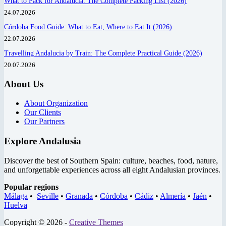
What to Pack for Andalucia: The Complete Packing List (2026)
24.07.2026
Córdoba Food Guide: What to Eat, Where to Eat It (2026)
22.07.2026
Travelling Andalucia by Train: The Complete Practical Guide (2026)
20.07.2026
About Us
About Organization
Our Clients
Our Partners
Explore Andalusia
Discover the best of Southern Spain: culture, beaches, food, nature,
and unforgettable experiences across all eight Andalusian provinces.
Popular regions
Málaga
•
Seville
•
Granada
•
Córdoba
•
Cádiz
•
Almería
•
Jaén
•
Huelva
Copyright © 2026 -
Creative Themes