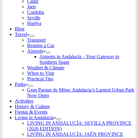
Cadiz
Jaen
Cordoba
Seville
Huelva
Blog
Travel
Transport
Renting a Car
Airports
Airports in Andalucía – Your Gateway to
Southern Spain
Weather & Climate
When to Visit
Practical Tips
Parks
Gran Parque de Mijas: Andalucia’s Largest Urban Park
Now Open
Activities
History & Culture
Fiestas & Events
Living in Andalucia
LIVING IN ANDALUCÍA: SEVILLA PROVINCE
(2026 EDITION)
LIVING IN ANDALUCÍA: JAÉN PROVINCE