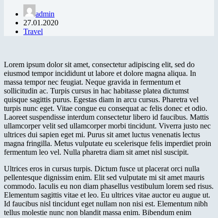
admin
27.01.2020
Travel
Lorem ipsum dolor sit amet, consectetur adipiscing elit, sed do
eiusmod tempor incididunt ut labore et dolore magna aliqua. In
massa tempor nec feugiat. Neque gravida in fermentum et
sollicitudin ac. Turpis cursus in hac habitasse platea dictumst
quisque sagittis purus. Egestas diam in arcu cursus. Pharetra vel
turpis nunc eget. Vitae congue eu consequat ac felis donec et odio.
Laoreet suspendisse interdum consectetur libero id faucibus. Mattis
ullamcorper velit sed ullamcorper morbi tincidunt. Viverra justo nec
ultrices dui sapien eget mi. Purus sit amet luctus venenatis lectus
magna fringilla. Metus vulputate eu scelerisque felis imperdiet proin
fermentum leo vel. Nulla pharetra diam sit amet nisl suscipit.
Ultrices eros in cursus turpis. Dictum fusce ut placerat orci nulla
pellentesque dignissim enim. Elit sed vulputate mi sit amet mauris
commodo. Iaculis eu non diam phasellus vestibulum lorem sed risus.
Elementum sagittis vitae et leo. Eu ultrices vitae auctor eu augue ut.
Id faucibus nisl tincidunt eget nullam non nisi est. Elementum nibh
tellus molestie nunc non blandit massa enim. Bibendum enim