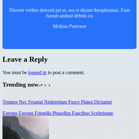
Discere veritus detraxit pri ut, sea ei dicunt theophrastus. Eum
harum animal debitis cu
Melissa Peterson
Leave a Reply
You must be
logged in
to post a comment.
Trending now
Tempor Nec Feugiat Nislpretium Fusce Platea Dictumst
Egestas Egestas Fringilla Phasellus Faucibus Scelerisque