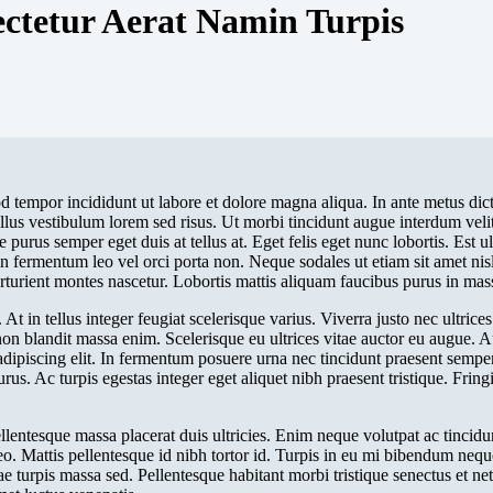
ectetur Aerat Namin Turpis
mod tempor incididunt ut labore et dolore magna aliqua. In ante metus d
sellus vestibulum lorem sed risus. Ut morbi tincidunt augue interdum ve
e purus semper eget duis at tellus at. Eget felis eget nunc lobortis. Est u
in fermentum leo vel orci porta non. Neque sodales ut etiam sit amet nisl
rturient montes nascetur. Lobortis mattis aliquam faucibus purus in mas
 At in tellus integer feugiat scelerisque varius. Viverra justo nec ultri
 non blandit massa enim. Scelerisque eu ultrices vitae auctor eu augue.
r adipiscing elit. In fermentum posuere urna nec tincidunt praesent semper
rus. Ac turpis egestas integer eget aliquet nibh praesent tristique. Frin
llentesque massa placerat duis ultricies. Enim neque volutpat ac tincidu
o. Mattis pellentesque id nibh tortor id. Turpis in eu mi bibendum nequ
tae turpis massa sed. Pellentesque habitant morbi tristique senectus et n