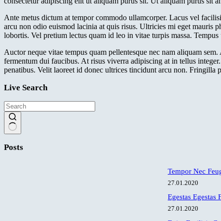
consectetur adipiscing elit ut aliquam purus sit. Ut aliquam purus sit a
Ante metus dictum at tempor commodo ullamcorper. Lacus vel facilisis 
arcu non odio euismod lacinia at quis risus. Ultricies mi eget mauris p
lobortis. Vel pretium lectus quam id leo in vitae turpis massa. Tempus 
Auctor neque vitae tempus quam pellentesque nec nam aliquam sem. At
fermentum dui faucibus. At risus viverra adipiscing at in tellus intege
penatibus. Velit laoreet id donec ultrices tincidunt arcu non. Fringill
Live Search
No
results
Posts
Tempor Nec Feugi
27.01.2020
Egestas Egestas F
27.01.2020