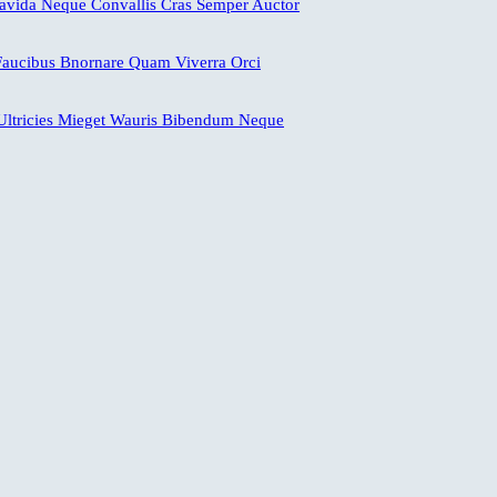
ravida Neque Convallis Cras Semper Auctor
aucibus Bnornare Quam Viverra Orci
ltricies Mieget Wauris Bibendum Neque