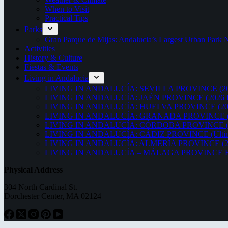
When to Visit
Practical Tips
Parks
Gran Parque de Mijas: Andalucia’s Largest Urban Par
Activities
History & Culture
Fiestas & Events
Living in Andalucia
LIVING IN ANDALUCÍA: SEVILLA PROVINCE (20
LIVING IN ANDALUCÍA: JAÉN PROVINCE (2026 
LIVING IN ANDALUCÍA: HUELVA PROVINCE (20
LIVING IN ANDALUCÍA: GRANADA PROVINCE (
LIVING IN ANDALUCÍA: CÓRDOBA PROVINCE (2
LIVING IN ANDALUCÍA: CÁDIZ PROVINCE (Ultima
LIVING IN ANDALUCÍA: ALMERÍA PROVINCE (2
LIVING IN ANDALUCÍA – MÁLAGA PROVINCE ED
Physical Address
304 North Cardinal St.
Dorchester Center, MA 02124