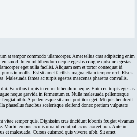
ictum at tempor commodo ullamcorper. Amet tellus cras adipiscing enim
lit euismod. In eu mi bibendum neque egestas congue quisque egestas.
llamcorper eget nulla facilisi. Aliquam sem et tortor consequat id.
 purus in mollis. Est sit amet facilisis magna etiam tempor orci. Risus
sa. Malesuada fames ac turpis egestas maecenas pharetra convallis.
ces dui. Faucibus turpis in eu mi bibendum neque. Enim eu turpis egestas
 Augue neque gravida in fermentum et. Nulla malesuada pellentesque
 feugiat nibh. A pellentesque sit amet porttitor eget. Mi quis hendrerit
gilla phasellus faucibus scelerisque eleifend donec pretium vulputate
nt vitae semper quis. Dignissim cras tincidunt lobortis feugiat vivamus
e. Morbi tempus iaculis urna id volutpat lacus laoreet non. Ante in
etus et malesuada. Cursus euismod quis viverra nibh. Sit amet