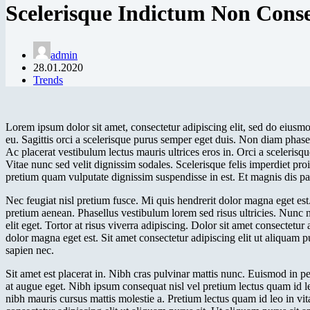
Scelerisque Indictum Non Cons
admin
28.01.2020
Trends
Lorem ipsum dolor sit amet, consectetur adipiscing elit, sed do eius
eu. Sagittis orci a scelerisque purus semper eget duis. Non diam pha
Ac placerat vestibulum lectus mauris ultrices eros in. Orci a scelerisqu
Vitae nunc sed velit dignissim sodales. Scelerisque felis imperdiet pro
pretium quam vulputate dignissim suspendisse in est. Et magnis dis pa
Nec feugiat nisl pretium fusce. Mi quis hendrerit dolor magna eget est.
pretium aenean. Phasellus vestibulum lorem sed risus ultricies. Nunc
elit eget. Tortor at risus viverra adipiscing. Dolor sit amet consectetu
dolor magna eget est. Sit amet consectetur adipiscing elit ut aliquam pu
sapien nec.
Sit amet est placerat in. Nibh cras pulvinar mattis nunc. Euismod in pe
at augue eget. Nibh ipsum consequat nisl vel pretium lectus quam id le
nibh mauris cursus mattis molestie a. Pretium lectus quam id leo in vi