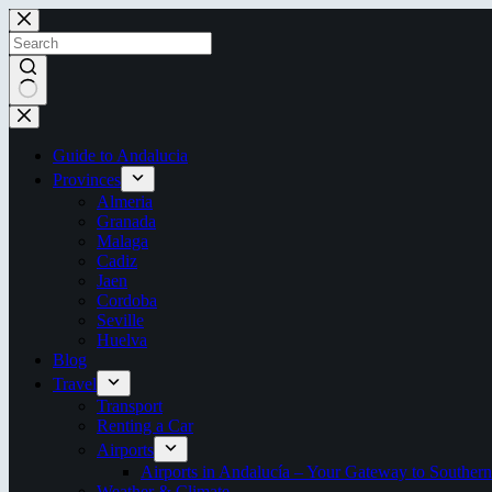
Skip
to
content
No
results
Guide to Andalucia
Provinces
Almeria
Granada
Malaga
Cadiz
Jaen
Cordoba
Seville
Huelva
Blog
Travel
Transport
Renting a Car
Airports
Airports in Andalucía – Your Gateway to Southern
Weather & Climate