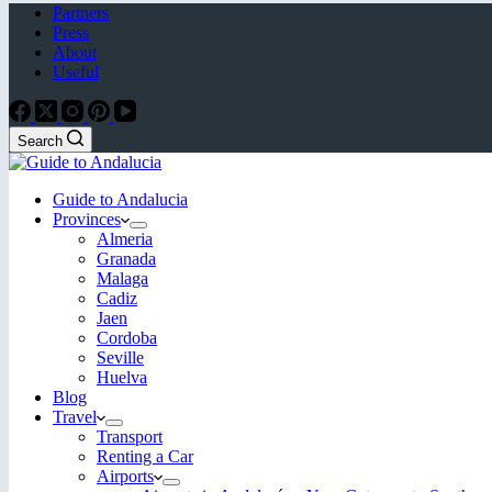
Partners
Press
About
Useful
Search
Guide to Andalucia
Provinces
Almeria
Granada
Malaga
Cadiz
Jaen
Cordoba
Seville
Huelva
Blog
Travel
Transport
Renting a Car
Airports