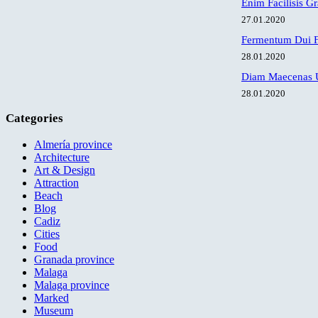
Enim Facilisis G
27.01.2020
Fermentum Dui F
28.01.2020
Diam Maecenas U
28.01.2020
Categories
Almería province
Architecture
Art & Design
Attraction
Beach
Blog
Cadiz
Cities
Food
Granada province
Malaga
Malaga province
Marked
Museum