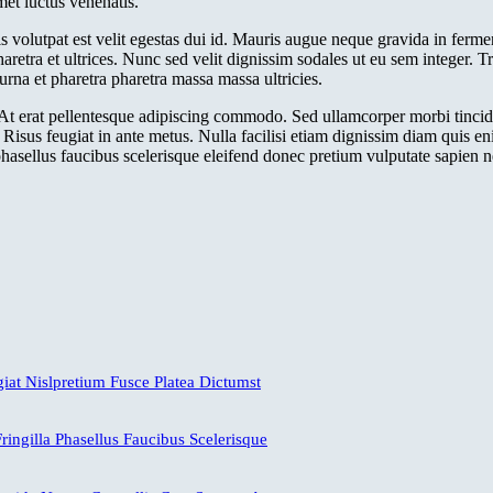
met luctus venenatis.
volutpat est velit egestas dui id. Mauris augue neque gravida in ferme
haretra et ultrices. Nunc sed velit dignissim sodales ut eu sem integer.
urna et pharetra pharetra massa massa ultricies.
 erat pellentesque adipiscing commodo. Sed ullamcorper morbi tincidun
r. Risus feugiat in ante metus. Nulla facilisi etiam dignissim diam quis
a phasellus faucibus scelerisque eleifend donec pretium vulputate sapien n
at Nislpretium Fusce Platea Dictumst
ringilla Phasellus Faucibus Scelerisque