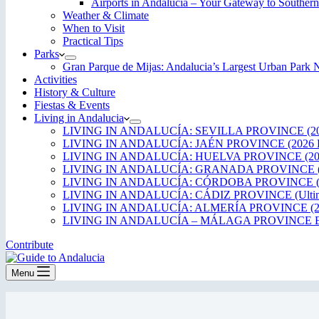
Airports in Andalucía – Your Gateway to Southern
Weather & Climate
When to Visit
Practical Tips
Parks
Gran Parque de Mijas: Andalucia’s Largest Urban Par
Activities
History & Culture
Fiestas & Events
Living in Andalucia
LIVING IN ANDALUCÍA: SEVILLA PROVINCE (20
LIVING IN ANDALUCÍA: JAÉN PROVINCE (2026 
LIVING IN ANDALUCÍA: HUELVA PROVINCE (20
LIVING IN ANDALUCÍA: GRANADA PROVINCE (
LIVING IN ANDALUCÍA: CÓRDOBA PROVINCE (2
LIVING IN ANDALUCÍA: CÁDIZ PROVINCE (Ultima
LIVING IN ANDALUCÍA: ALMERÍA PROVINCE (2
LIVING IN ANDALUCÍA – MÁLAGA PROVINCE ED
Contribute
Menu