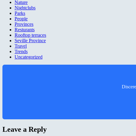
Nature
Nightclubs
Parks
People
Provinces
Resturants
Rooftop terraces
Seville Province
Travel
Trends
Uncategorized
Discere
Leave a Reply